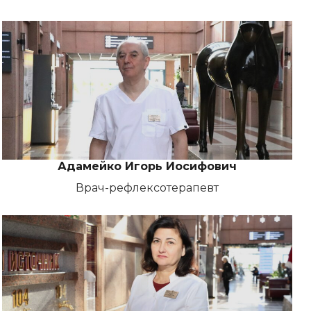
Адамейко Игорь Иосифович
Врач-рефлексотерапевт