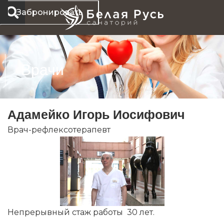
Перейти
Забронировать
к
содержимому
Врачи
Адамейко Игорь Иосифович
Врач-рефлексотерапевт
Непрерывный стаж работы 30 лет.