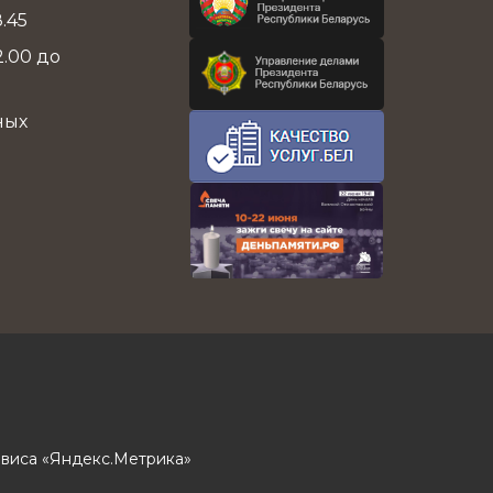
8.45
.00 до
ных
виса «Яндекс.Метрика»