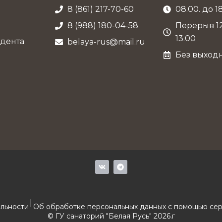
8 (861) 217-70-60
08.00. до 1
8 (988) 180-04-58
Перерыв 12
13.00
дента
belaya-rus@mail.ru
Без выход
V
T
k
e
l
e
g
r
|
a
льности
Об обработке персональных данных с помощью сер
m
© ГУ санаторий "Белая Русь" 2026.г