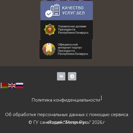
V
T
k
e
l
e
g
r
|
a
Политика конфиденциальности
m
Об обработке персональных данных с помощью сервиса
© ГУ санаторий "Белая Русь" 2026.г
«Яндекс.Метрика»