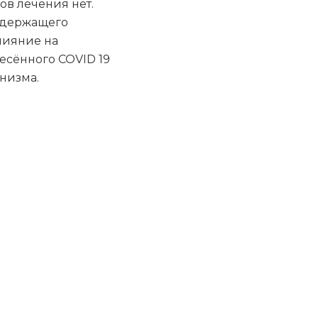
ов лечения нет.
одержащего
лияние на
есённого COVID 19
низма.