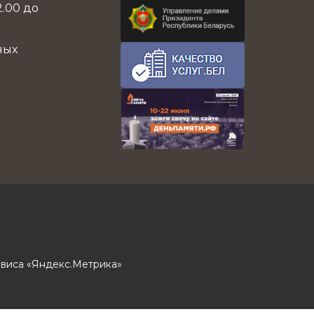
.00 до
ных
виса «Яндекс.Метрика»