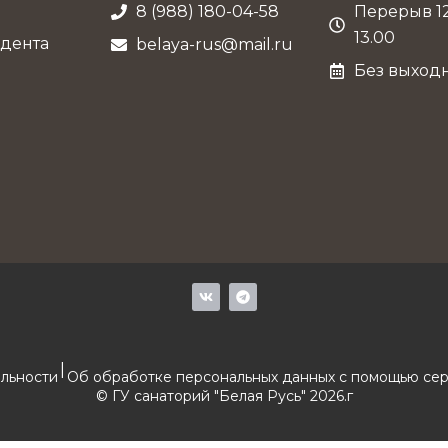
8 (988) 180-04-58
Перерыв 12
13.00
дента
belaya-rus@mail.ru
Без выход
V
T
k
e
l
e
g
r
|
a
льности
Об обработке персональных данных с помощью сер
m
© ГУ санаторий "Белая Русь" 2026.г