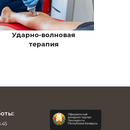
Ударно-волновая
терапия
оты:
8.45