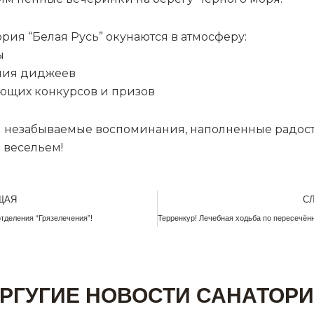
ория “Белая Русь” окунаются в атмосферу:
ы
ния диджеев
ающих конкурсов и призов
 незабываемые воспоминания, наполненные радост
 весельем!
ЩАЯ
С
тделения “Грязелечения”!
Терренкур! Лечебная ходьба по пересечён
РГУГИЕ НОВОСТИ САНАТОР