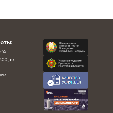
оты:
8.45
.00 до
ных