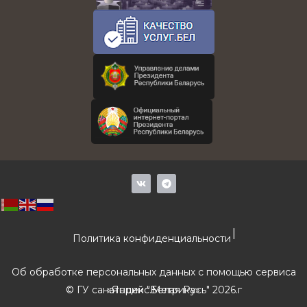
V
T
k
e
l
e
g
r
|
a
Политика конфиденциальности
m
Об обработке персональных данных с помощью сервиса
© ГУ санаторий "Белая Русь" 2026.г
«Яндекс.Метрика»