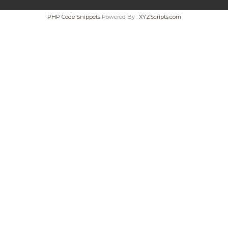
PHP Code Snippets
Powered By :
XYZScripts.com