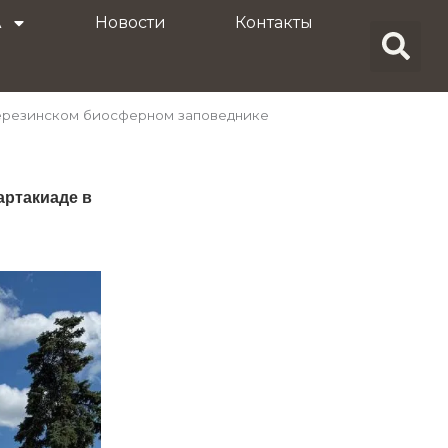
A
Новости
Контакты
Березинском биосферном заповеднике
артакиаде в