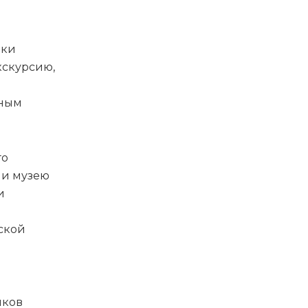
ики
кскурсию,
нным
го
 и музею
и
ской
иков