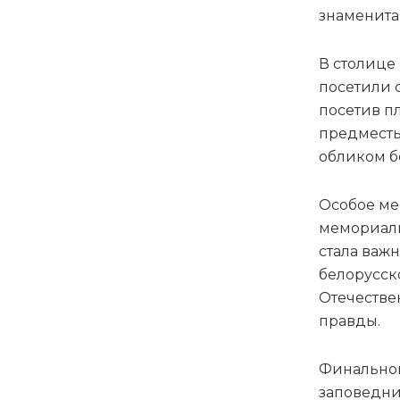
знаменита
В столице
посетили 
посетив п
предместь
обликом б
Особое ме
мемориаль
стала важ
белорусск
Отечестве
правды.
Финальной
заповедни