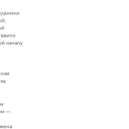
трудники
ой,
ый
тавило
ой началу
ская
за,
ты
ом —
ожена