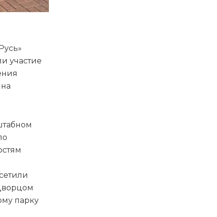
й
Русь»
и участие
ения
 на
сштабном
по
остям
осетили
 Дворцом
ому парку