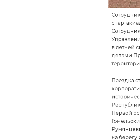
Сотрудник
спартакиа
Сотрудник
Управлени
в летней 
делами Пр
территори
Поездка с
корпорати
историчес
Республик
Первой ос
Гомельски
Румянцевы
на берегу 