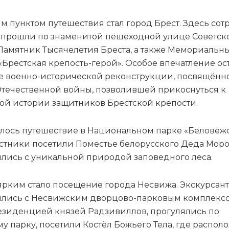
 пунктом путешествия стал город Брест. Здесь со
 прошли по знаменитой пешеходной улице Советск
Памятник Тысячелетия Бреста, а также Мемориальн
«Брестская крепость-герой». Особое впечатление ос
 военно-исторической реконструкции, посвящённ
течественной войны, позволившей прикоснуться к
ой истории защитников Брестской крепости.
ось путешествие в Национальном парке «Беловеж
астники посетили Поместье белорусского Деда Моро
лись с уникальной природой заповедного леса.
ярким стало посещение города Несвижа. Экскурсан
лись с Несвижским дворцово-парковым комплекс
зиденцией князей Радзивиллов, прогулялись по
у парку, посетили Костёл Божьего Тела, где распол