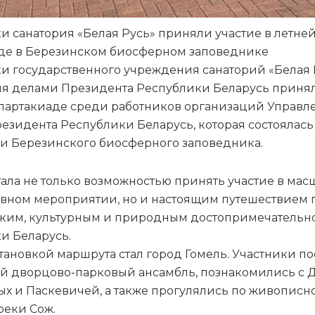
и санатория «Белая Русь» приняли участие в летне
де в Березинском биосферном заповеднике
и государственного учреждения санаторий «Белая 
я делами Президента Республики Беларусь принял
спартакиаде среди работников организаций Управл
езидента Республики Беларусь, которая состоялась
и Березинского биосферного заповедника.
тала не только возможностью принять участие в ма
вном мероприятии, но и настоящим путешествием 
ким, культурным и природным достопримечательн
и Беларусь.
тановкой маршрута стал город Гомель. Участники п
й дворцово-парковый ансамбль, познакомились с
х и Паскевичей, а также прогулялись по живописн
реки Сож.