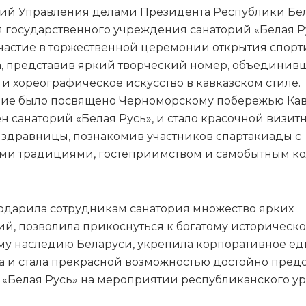
ий Управления делами Президента Республики Бел
 государственного учреждения санаторий «Белая Р
частие в торжественной церемонии открытия спорт
, представив яркий творческий номер, объединив
 и хореографическое искусство в кавказском стиле.
ие было посвящено Черноморскому побережью Кавк
н санаторий «Белая Русь», и стало красочной визит
 здравницы, познакомив участников спартакиады с
ми традициями, гостеприимством и самобытным к
одарила сотрудникам санатория множество ярких
ий, позволила прикоснуться к богатому историческ
му наследию Беларуси, укрепила корпоративное ед
а и стала прекрасной возможностью достойно пред
 «Белая Русь» на мероприятии республиканского ур