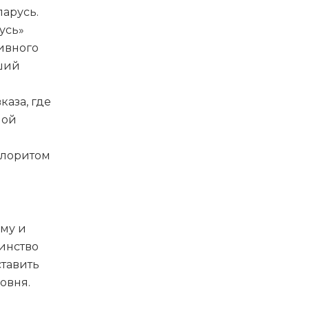
арусь.
усь»
ивного
ший
аза, где
ной
олоритом
ому и
инство
ставить
овня.