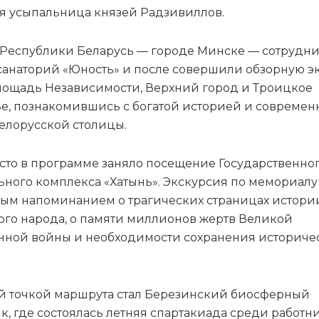
я усыпальница князей Радзивиллов.
 Республики Беларусь — городе Минске — сотрудн
санаторий «Юность» и после совершили обзорную э
лощадь Независимости, Верхний город и Троицкое
е, познакомившись с богатой историей и совреме
елорусской столицы.
сто в программе заняло посещение Государственно
ного комплекса «Хатынь». Экскурсия по мемориалу
ным напоминанием о трагических страницах истори
ого народа, о памяти миллионов жертв Великой
нной войны и необходимости сохранения историче
 точкой маршрута стал Березинский биосферный
к, где состоялась летняя спартакиада среди работн