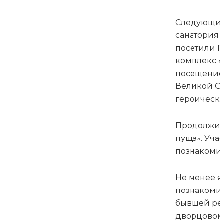
Следующим
санатория
посетили 
комплекс 
посещение
Великой О
героическ
Продолжил
пуща». Уч
познакоми
Не менее 
познакоми
бывшей ре
дворцовом