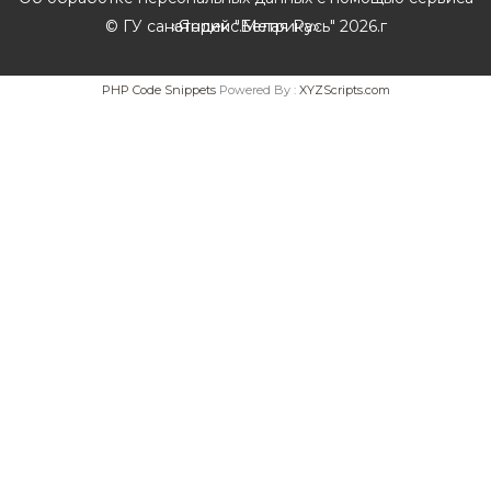
© ГУ санаторий "Белая Русь" 2026.г
«Яндекс.Метрика»
PHP Code Snippets
Powered By :
XYZScripts.com